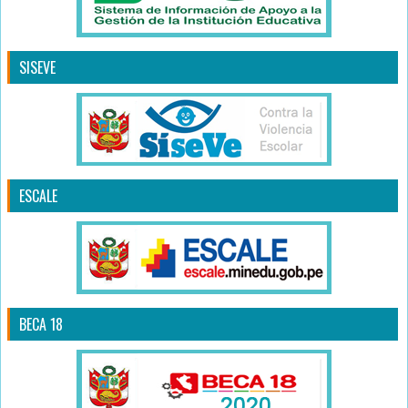
SISEVE
ESCALE
BECA 18