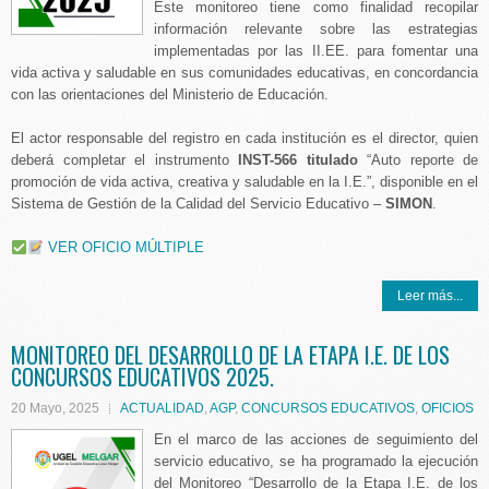
Este monitoreo tiene como finalidad recopilar
información relevante sobre las estrategias
implementadas por las II.EE. para fomentar una
vida activa y saludable en sus comunidades educativas, en concordancia
con las orientaciones del Ministerio de Educación.
El actor responsable del registro en cada institución es el director, quien
deberá completar el instrumento
INST-566 titulado
“Auto reporte de
promoción de vida activa, creativa y saludable en la I.E.”, disponible en el
Sistema de Gestión de la Calidad del Servicio Educativo –
SIMON
.
VER OFICIO MÚLTIPLE
Leer más...
MONITOREO DEL DESARROLLO DE LA ETAPA I.E. DE LOS
CONCURSOS EDUCATIVOS 2025.
20 Mayo, 2025
ACTUALIDAD
,
AGP
,
CONCURSOS EDUCATIVOS
,
OFICIOS
En el marco de las acciones de seguimiento del
servicio educativo, se ha programado la ejecución
del Monitoreo “Desarrollo de la Etapa I.E. de los