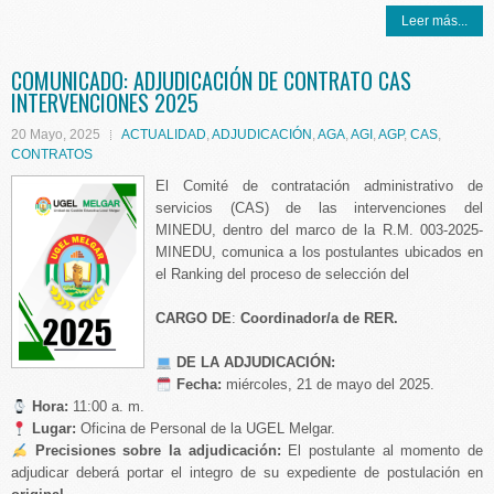
Leer más...
COMUNICADO: ADJUDICACIÓN DE CONTRATO CAS
INTERVENCIONES 2025
20 Mayo, 2025
ACTUALIDAD
,
ADJUDICACIÓN
,
AGA
,
AGI
,
AGP
,
CAS
,
CONTRATOS
El Comité de contratación administrativo de
servicios (CAS) de las intervenciones del
MINEDU, dentro del marco de la R.M. 003-2025-
MINEDU, comunica a los postulantes ubicados en
el Ranking del proceso de selección del
CARGO
DE
:
Coordinador/a de RER.
DE LA ADJUDICACIÓN:
️
Fecha:
miércoles, 21 de mayo del 2025.
Hora:
11:00 a. m.
Lugar:
Oficina de Personal de la UGEL Melgar.
Precisiones sobre la adjudicación:
El postulante al momento de
adjudicar deberá portar el integro de su expediente de postulación en