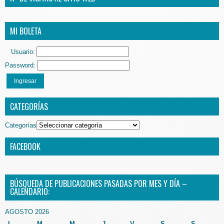
MI BOLETA
Usuario:
Password:
Ingresar
CATEGORÍAS
Categorías
FACEBOOK
BÚSQUEDA DE PUBLICACIONES PASADAS POR MES Y DÍA –
CALENDARIO:
AGOSTO 2026
L
M
M
J
V
S
S