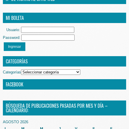
MI BOLETA
Usuario:
Password:
Ingresar
CATEGORÍAS
Categorías
FACEBOOK
BÚSQUEDA DE PUBLICACIONES PASADAS POR MES Y DÍA –
CALENDARIO:
AGOSTO 2026
L
M
M
J
V
S
S