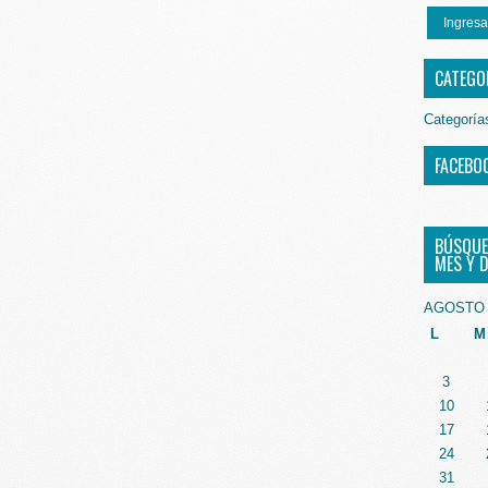
Ingresa
CATEGO
Categoría
FACEBO
BÚSQUE
MES Y D
AGOSTO 
L
M
3
10
17
24
31