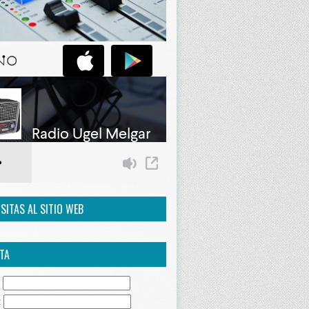
ISITAS AL SITIO WEB
TA
:
: