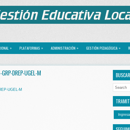
»
»
»
»
CIONAL
PLATAFORMAS
ADMINISTRACIÓN
GESTIÓN PEDAGÓGICA
R
5-GRP-DREP-UGEL-M
BUSCA
DREP-UGEL-M
TRAMITE
Ingresa
SEGUIM