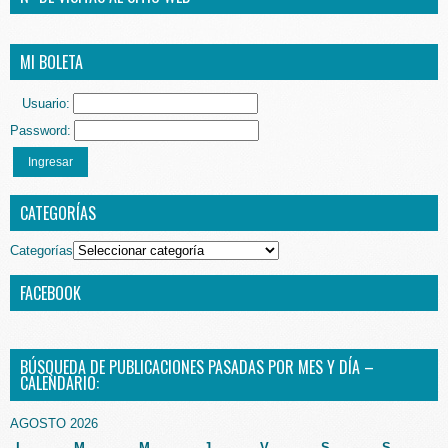
MI BOLETA
Usuario:
Password:
Ingresar
CATEGORÍAS
Categorías
FACEBOOK
BÚSQUEDA DE PUBLICACIONES PASADAS POR MES Y DÍA –
CALENDARIO:
AGOSTO 2026
L
M
M
J
V
S
S