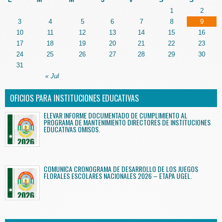
1
2
3
4
5
6
7
8
9
10
11
12
13
14
15
16
17
18
19
20
21
22
23
24
25
26
27
28
29
30
31
« Jul
OFICIOS PARA INSTITUCIONES EDUCATIVAS
ELEVAR INFORME DOCUMENTADO DE CUMPLIMIENTO AL
PROGRAMA DE MANTENIMIENTO DIRECTORES DE INSTITUCIONES
EDUCATIVAS OMISOS.
COMUNICA CRONOGRAMA DE DESARROLLO DE LOS JUEGOS
FLORALES ESCOLARES NACIONALES 2026 – ETAPA UGEL.