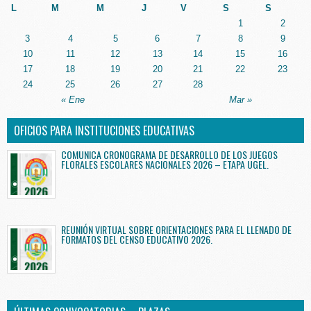
L
M
M
J
V
S
S
1
2
3
4
5
6
7
8
9
10
11
12
13
14
15
16
17
18
19
20
21
22
23
24
25
26
27
28
« Ene
Mar »
OFICIOS PARA INSTITUCIONES EDUCATIVAS
COMUNICA CRONOGRAMA DE DESARROLLO DE LOS JUEGOS
FLORALES ESCOLARES NACIONALES 2026 – ETAPA UGEL.
REUNIÓN VIRTUAL SOBRE ORIENTACIONES PARA EL LLENADO DE
FORMATOS DEL CENSO EDUCATIVO 2026.