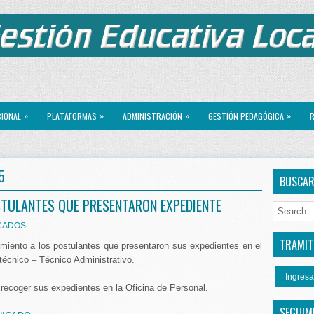
»
»
»
»
CIONAL
PLATAFORMAS
ADMINISTRACIÓN
GESTIÓN PEDAGÓGICA
R
5
BUSCA
STULANTES QUE PRESENTARON EXPEDIENTE
CADOS
TRAMITE
miento a los postulantes que presentaron sus expedientes en el
técnico – Técnico Administrativo.
Ingresa
recoger sus expedientes en la Oficina de Personal.
SEGUIM