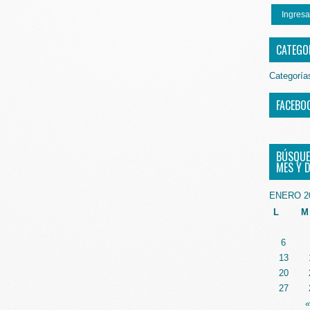
Ingresa
CATEGO
Categoría
FACEBO
BÚSQUE
MES Y D
ENERO 2
L
M
6
13
20
27
«