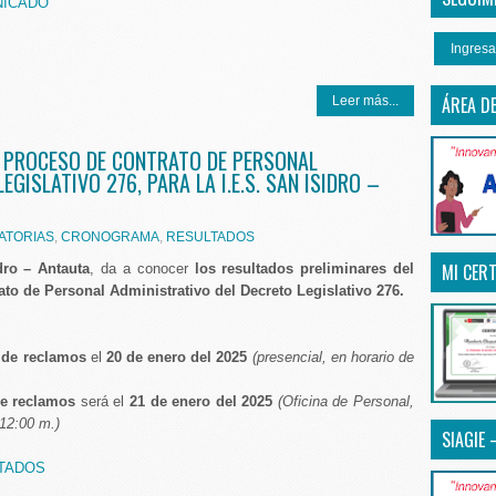
NICADO
Ingresa
ÁREA D
Leer más...
L PROCESO DE CONTRATO DE PERSONAL
GISLATIVO 276, PARA LA I.E.S. SAN ISIDRO –
ATORIAS
,
CRONOGRAMA
,
RESULTADOS
MI CERT
dro – Antauta
, da a conocer
los resultados preliminares del
to de Personal Administrativo del Decreto Legislativo 276.
 de reclamos
el
20 de enero del 2025
(presencial, en horario de
de reclamos
será el
21 de enero del 2025
(Oficina de Personal,
 12:00 m.)
SIAGIE 
TADOS