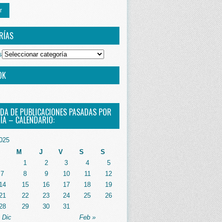
r
RÍAS
s
OK
DA DE PUBLICACIONES PASADAS POR
ÍA – CALENDARIO:
025
M
J
V
S
S
1
2
3
4
5
7
8
9
10
11
12
14
15
16
17
18
19
21
22
23
24
25
26
28
29
30
31
 Dic
Feb »