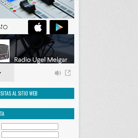
ISITAS AL SITIO WEB
TA
:
: