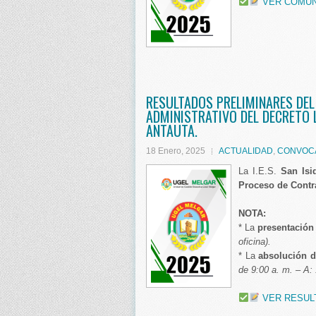
VER COMU
RESULTADOS PRELIMINARES DE
ADMINISTRATIVO DEL DECRETO LE
ANTAUTA.
18 Enero, 2025
ACTUALIDAD
,
CONVOC
La I.E.S.
San Isi
Proceso de Contra
NOTA:
* La
presentación
oficina).
* La
absolución 
de 9:00 a. m. – A:
VER RESUL