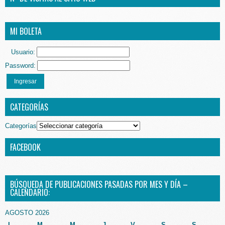
MI BOLETA
Usuario:
Password:
Ingresar
CATEGORÍAS
Categorías
FACEBOOK
BÚSQUEDA DE PUBLICACIONES PASADAS POR MES Y DÍA –
CALENDARIO:
AGOSTO 2026
L
M
M
J
V
S
S