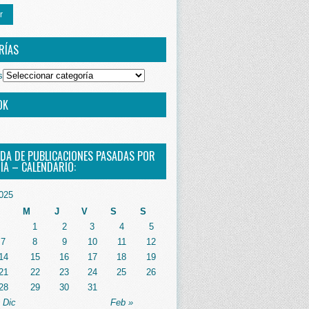
r
RÍAS
s
OK
DA DE PUBLICACIONES PASADAS POR
ÍA – CALENDARIO:
025
M
J
V
S
S
1
2
3
4
5
7
8
9
10
11
12
14
15
16
17
18
19
21
22
23
24
25
26
28
29
30
31
 Dic
Feb »