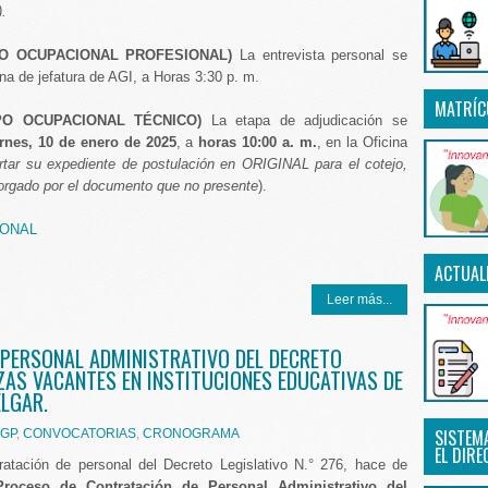
.
O OCUPACIONAL PROFESIONAL)
La entrevista personal se
cina de jefatura de AGI, a Horas 3:30 p. m.
MATRÍC
PO OCUPACIONAL TÉCNICO)
La etapa de adjudicación se
ernes, 10 de enero de 2025
, a
horas 10:00 a. m.
, en la Oficina
rtar su expediente de postulación en ORIGINAL para el cotejo,
otorgado por el documento que no presente
).
IONAL
ACTUAL
Leer más...
 PERSONAL ADMINISTRATIVO DEL DECRETO
AZAS VACANTES EN INSTITUCIONES EDUCATIVAS DE
ELGAR.
SISTEM
GP
,
CONVOCATORIAS
,
CRONOGRAMA
EL DIRE
ratación de personal del Decreto Legislativo N.° 276, hace de
Proceso de Contratación de Personal Administrativo del