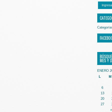
Ingresa
CATEGO
Categoría
FACEBO
BÚSQUE
MES Y D
ENERO 2
L
M
6
13
20
27
«