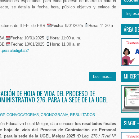
sposiciones específicas para cada proceso de matrícula para el
ecto, se detalla la fecha, hora, público objetivo y enlace de
Ingresa
rectores de II.EE. de EBR
Fecha
: 9/01/2025
Hora
: 11:30 a.
ÁREA D
EBA
Fecha
: 10/01/2025
Hora
: 11:00 a. m.
 EBE
Fecha
: 13/01/2025
Hora
: 11:00 a. m.
.pe/saladigital2/
MI CERT
Leer más...
CACIÓN DE HOJA DE VIDA DEL PROCESO DE
MINISTRATIVO 276, PARA LA SEDE DE LA UGEL
GP
,
CONVOCATORIAS
,
CRONOGRAMA
,
RESULTADOS
SIAGIE 
ión Educativa Local Melgar, da a conocer
los resultados finales
 de hoja de vida
del Proceso de Contratación de Personal
76, para la sede de la UGEL Melgar 2025
(D.Leg. 276 / RVM N°