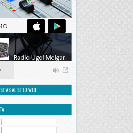
ISITAS AL SITIO WEB
TA
:
: