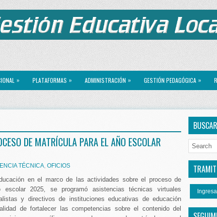
»
»
»
»
CIONAL
PLATAFORMAS
ADMINISTRACIÓN
GESTIÓN PEDAGÓGICA
R
BUSCA
OCESO DE MATRÍCULA PARA EL AÑO ESCOLAR
ENCIA TÉCNICA
,
OFICIOS
TRAMITE
educación en el marco de las actividades sobre el proceso de
o escolar 2025, se programó asistencias técnicas virtuales
Ingresa
ialistas y directivos de instituciones educativas de educación
nalidad de fortalecer las competencias sobre el contenido del
SEGUIM