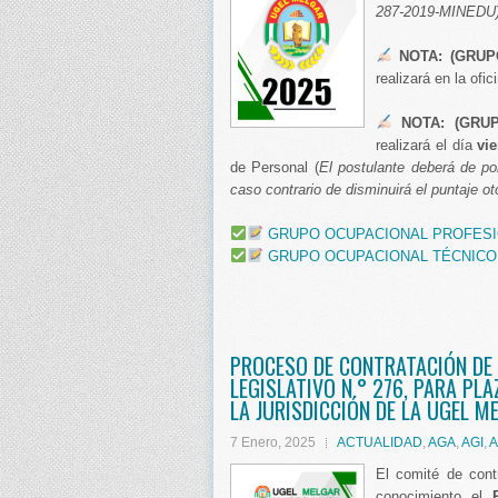
287-2019-MINEDU)
NOTA:
(GRUP
realizará en la ofi
NOTA: (
GRU
realizará el día
vi
de Personal (
El postulante deberá de po
caso contrario de disminuirá el puntaje 
GRUPO OCUPACIONAL PROFES
GRUPO OCUPACIONAL TÉCNICO
PROCESO DE CONTRATACIÓN DE
LEGISLATIVO N.° 276, PARA PL
LA JURISDICCIÓN DE LA UGEL M
7 Enero, 2025
ACTUALIDAD
,
AGA
,
AGI
,
A
El comité de cont
conocimiento el