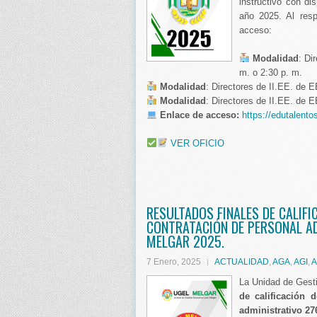
instructivo con di
año 2025. Al resp
acceso:
Modalidad
: Di
m. o 2:30 p. m.
Modalidad
: Directores de II.EE. de 
Modalidad
: Directores de II.EE. de
Enlace de acceso:
https://edutalentos
VER OFICIO
RESULTADOS FINALES DE CALIFI
CONTRATACIÓN DE PERSONAL AD
MELGAR 2025.
7 Enero, 2025
ACTUALIDAD
,
AGA
,
AGI
,
A
La Unidad de Gest
de calificación
administrativo 2