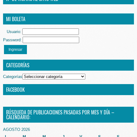
MI BOLETA
Usuario:
Password:
Ingresar
CATEGORÍAS
Categorías
FACEBOOK
BÚSQUEDA DE PUBLICACIONES PASADAS POR MES Y DÍA –
CALENDARIO:
AGOSTO 2026
L
M
M
J
V
S
S