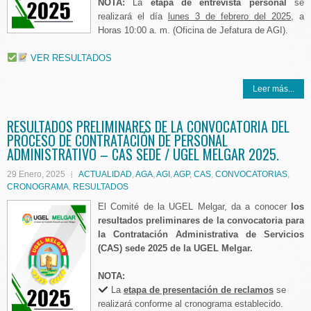
NOTA:
La
etapa de entrevista personal
se
realizará el día
lunes 3 de febrero del 2025
, a
Horas 10:00 a. m. (Oficina de Jefatura de AGI).
VER RESULTADOS
Leer más...
RESULTADOS PRELIMINARES DE LA CONVOCATORIA DEL
PROCESO DE CONTRATACIÓN DE PERSONAL
ADMINISTRATIVO – CAS SEDE / UGEL MELGAR 2025.
29 Enero, 2025
ACTUALIDAD
,
AGA
,
AGI
,
AGP
,
CAS
,
CONVOCATORIAS
,
CRONOGRAMA
,
RESULTADOS
El Comité de la UGEL Melgar, da a conocer
los
resultados preliminares de la convocatoria para
la Contratación Administrativa de Servicios
(CAS) sede 2025 de la UGEL Melgar.
NOTA:
La
etapa de presentación de reclamos
se
realizará conforme al cronograma establecido.