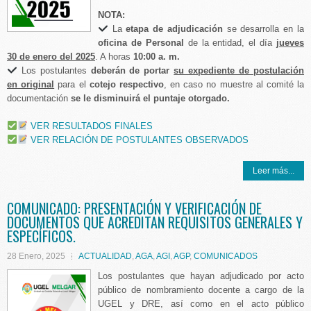
NOTA:
La
etapa de adjudicación
se desarrolla en la
oficina de Personal
de la entidad, el día
jueves
30 de enero del 2025
. A horas
10:00 a. m.
Los postulantes
deberán de portar
su expediente de postulación
en original
para el
cotejo respectivo
, en caso no muestre al comité la
documentación
se le disminuirá el puntaje otorgado.
VER RESULTADOS FINALES
VER RELACIÓN DE POSTULANTES OBSERVADOS
Leer más...
COMUNICADO: PRESENTACIÓN Y VERIFICACIÓN DE
DOCUMENTOS QUE ACREDITAN REQUISITOS GENERALES Y
ESPECÍFICOS.
28 Enero, 2025
ACTUALIDAD
,
AGA
,
AGI
,
AGP
,
COMUNICADOS
Los postulantes que hayan adjudicado por acto
público de nombramiento docente a cargo de la
UGEL y DRE, así como en el acto público