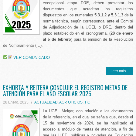
excepcional etapa DRE, deben presentar los
documentos que acreditan los requisitos
dispuestos en los numerales
5.3.1.2 y 5.3.1.3
de la
norma técnica, según corresponda, ante el Comité
de Adjudicación de la UGEL o DRE, dentro del
plazo establecido en el cronograma, (
28 de enero
al 6 de febrero
) para la emisión de la Resolución
de Nombramiento (…).
VER COMUNICADO
Leer más...
EXHORTA Y REITERA CONCLUIR EL REGISTRO METAS DE
ATENCIÓN PARA EL AÑO ESCOLAR 2025.
28 Enero, 2025
ACTUALIDAD
,
AGP
,
OFICIOS
,
TIC
La UGEL Melgar, con relación a los documentos
de la referencia, en el cual se señala que, desde el
15 de noviembre de 2024, se ha habilitado el
acceso al módulo de metas de atención, a fin de
que las II.EE. públicas y privadas de Educación