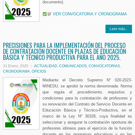
documento).
VER CONVOCATORIA Y CRONOGRAMA
Leer más...
PRECISIONES PARA LA IMPLEMENTACIÓN DEL PROCESO
DE CONTRATACIÓN DOCENTE EN PLAZAS DE EDUCACIÓN
BÁSICA Y TÉCNICO PRODUCTIVA PARA EL AÑO 2025.
31 Enero, 2025
ACTUALIDAD
,
COMUNICADOS
,
CONVOCATORIAS
,
CRONOGRAMA
,
OFICIOS
Mediante el Decreto Supremo N° 020-2023-
MINEDU, se aprobó la norma denominada: Norma
que regula el procedimiento, requisitos y
condiciones para la contratación de profesores y
su renovación del Contrato de Servicio Docente en
Educación Básica y Técnico-Productiva, en el
marco de la Ley Nº 30328, cuya finalidad es
seleccionar y asegurar la contratación oportuna de
profesores idóneos para el ejercicio de la función
docente en los programas educativos y en las