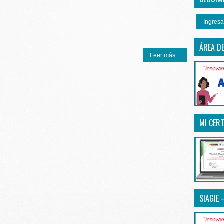
Ingresa
ÁREA D
Leer más...
MI CERT
SIAGIE 