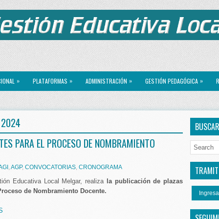
»
»
»
»
CIONAL
PLATAFORMAS
ADMINISTRACIÓN
GESTIÓN PEDAGÓGICA
R
 2024
BUSCA
NTES PARA EL PROCESO DE NOMBRAMIENTO
AGI
,
AGP
,
CONVOCATORIAS
,
CRONOGRAMA
TRAMITE
ión Educativa Local Melgar, realiza
la publicación de plazas
 Proceso de Nombramiento Docente.
Ingresa
S
SEGUIM