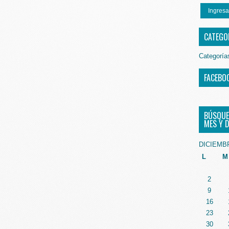
Ingresa
CATEGO
Categoría
FACEBO
BÚSQUE
MES Y D
DICIEMB
L
M
2
9
16
23
30