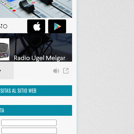
ISITAS AL SITIO WEB
TA
:
: