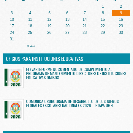
1
2
3
4
5
6
7
8
9
10
11
12
13
14
15
16
17
18
19
20
21
22
23
24
25
26
27
28
29
30
31
« Jul
OFICIOS PARA INSTITUCIONES EDUCATIVAS
ELEVAR INFORME DOCUMENTADO DE CUMPLIMIENTO AL
PROGRAMA DE MANTENIMIENTO DIRECTORES DE INSTITUCIONES
EDUCATIVAS OMISOS.
COMUNICA CRONOGRAMA DE DESARROLLO DE LOS JUEGOS
FLORALES ESCOLARES NACIONALES 2026 – ETAPA UGEL.