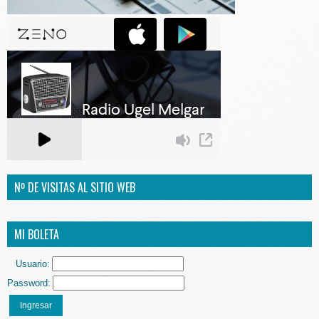
Nº DE VISITAS AL SITIO WEB
MI BOLETA
Usuario:
Password:
Ingresar