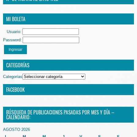
MI BOLETA
Usuario:
Password:
Ingresar
CATEGORÍAS
Categorías
FACEBOOK
BÚSQUEDA DE PUBLICACIONES PASADAS POR MES Y DÍA –
CALENDARIO:
AGOSTO 2026
L
M
M
J
V
S
S