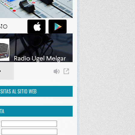
ISITAS AL SITIO WEB
TA
:
: