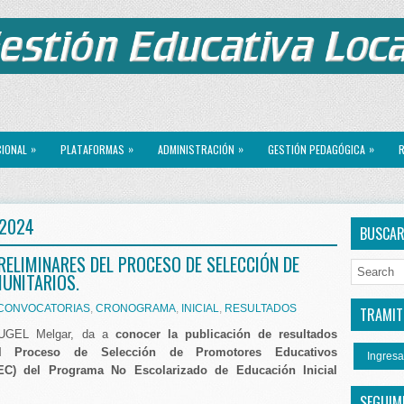
»
»
»
»
CIONAL
PLATAFORMAS
ADMINISTRACIÓN
GESTIÓN PEDAGÓGICA
R
 2024
BUSCA
RELIMINARES DEL PROCESO DE SELECCIÓN DE
UNITARIOS.
CONVOCATORIAS
,
CRONOGRAMA
,
INICIAL
,
RESULTADOS
TRAMITE
 UGEL Melgar, da a
conocer la publicación de resultados
el Proceso de Selección de Promotores Educativos
Ingresa
EC) del Programa No Escolarizado de Educación Inicial
SEGUIM