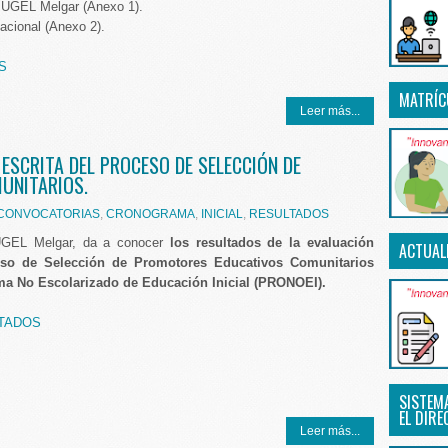
– UGEL Melgar (Anexo 1).
acional (Anexo 2).
S
MATRÍC
Leer más...
ESCRITA DEL PROCESO DE SELECCIÓN DE
UNITARIOS.
CONVOCATORIAS
,
CRONOGRAMA
,
INICIAL
,
RESULTADOS
UGEL Melgar, da a conocer
los resultados de la evaluación
ACTUAL
ceso de Selección de Promotores Educativos Comunitarios
ma No Escolarizado de Educación Inicial (PRONOEI).
TADOS
SISTEM
EL DIRE
Leer más...