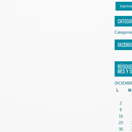
Ingresa
CATEGO
Categoría
FACEBO
BÚSQUE
MES Y D
DICIEMB
L
M
2
9
16
23
30