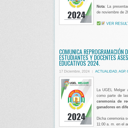
Nota
: La presenta
de noviembre de 20
VER RESUL
COMUNICA REPROGRAMACIÓN DE
ESTUDIANTES Y DOCENTES ASE
EDUCATIVOS 2024.
17 Diciembre, 2024
ACTUALIDAD
,
AGP
,
La UGEL Melgar a
como parte de las
ceremonia de re
ganadores en dif
Dicha ceremonia se 
11:00 a. m. en el a