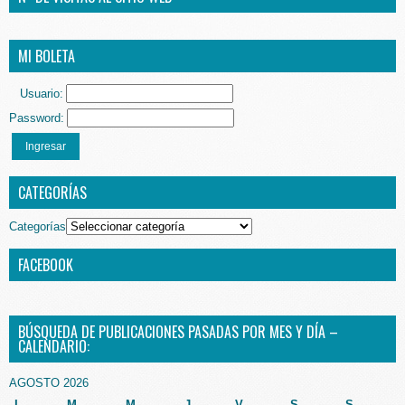
MI BOLETA
Usuario:
Password:
Ingresar
CATEGORÍAS
Categorías
FACEBOOK
BÚSQUEDA DE PUBLICACIONES PASADAS POR MES Y DÍA –
CALENDARIO:
AGOSTO 2026
L
M
M
J
V
S
S