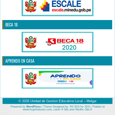
BECA 18
APRENDO EN CASA
© 2026
Unidad de Gestion Educativa Local – Melgar
Powered by
WordPress
| Theme Designed by:
R4 3DS for 2DS
| Thanks to
www.hcgshotsuss.com
,
carte r4 3ds
and
r4isdhc-3ds.fr