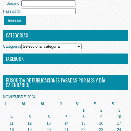
Usuario:
Password:
Ingresar
CATEGORÍAS
Categorías
FACEBOOK
BÚSQUEDA DE PUBLICACIONES PASADAS POR MES Y DÍA –
CALENDARIO:
NOVIEMBRE 2024
L
M
M
J
V
S
S
1
2
3
4
5
6
7
8
9
10
11
12
13
14
15
16
17
18
19
20
21
22
23
24