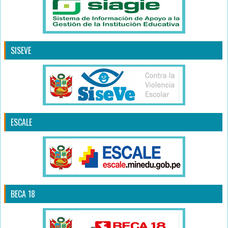
SISEVE
ESCALE
BECA 18