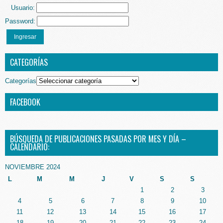
Usuario:
Password:
Ingresar
CATEGORÍAS
Categorías
FACEBOOK
BÚSQUEDA DE PUBLICACIONES PASADAS POR MES Y DÍA –
CALENDARIO:
NOVIEMBRE 2024
L
M
M
J
V
S
S
1
2
3
4
5
6
7
8
9
10
11
12
13
14
15
16
17
18
19
20
21
22
23
24