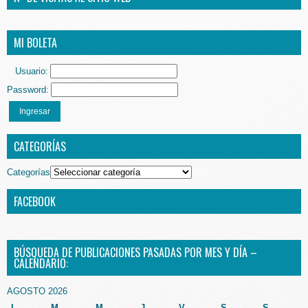
MI BOLETA
Usuario:
Password:
Ingresar
CATEGORÍAS
Categorías
FACEBOOK
BÚSQUEDA DE PUBLICACIONES PASADAS POR MES Y DÍA –
CALENDARIO:
AGOSTO 2026
L
M
M
J
V
S
S