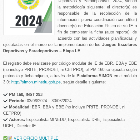
Deportivos y Paradeportivos 2024, siendo
la metodología siguiente: el director(a) es
responsable de la recolección de la
información, previa coordinación con el(los)
docente(s) de Educación Física de su IE a
fin de completar la ficha (auto reporte), de
acuerdo con las actividades planificadas y
ejecutadas en el marco de la implementación de los
Juegos Escolares
Deportivos y Paradeportivos – Etapa I.E
.
El registro debe realizarse por código modular de IE de EBR, EBA y EBE
(no incluye PRITE, PRONOEI, ni CETPRO); el PM-160 se ejecuta según
protocolo y ficha adjunta, a través de la
Plataforma SIMON
en el módulo
3.0:
http://simon.minedu.gob.pe
, según detalle siguiente:
PM-160, INST-293
Periodo:
03/06/2024 – 30/06/2024
Modalidad:
EBR, EBA y EBE (no incluye PRITE, PRONOEI, ni
CETPRO)
Actores:
Especialista MINEDU, Especialista DRE, Especialista
UGEL, Director IE
VER OFICIO MÚLTIPLE