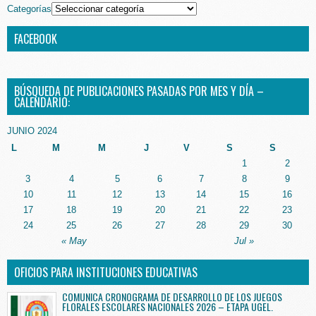
Categorías
FACEBOOK
BÚSQUEDA DE PUBLICACIONES PASADAS POR MES Y DÍA –
CALENDARIO:
JUNIO 2024
L
M
M
J
V
S
S
1
2
3
4
5
6
7
8
9
10
11
12
13
14
15
16
17
18
19
20
21
22
23
24
25
26
27
28
29
30
« May
Jul »
OFICIOS PARA INSTITUCIONES EDUCATIVAS
COMUNICA CRONOGRAMA DE DESARROLLO DE LOS JUEGOS
FLORALES ESCOLARES NACIONALES 2026 – ETAPA UGEL.