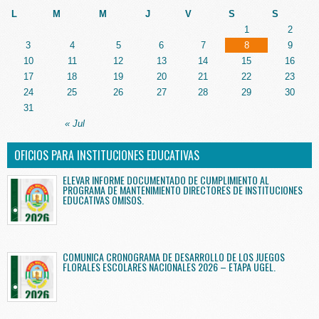
L
M
M
J
V
S
S
1
2
3
4
5
6
7
8
9
10
11
12
13
14
15
16
17
18
19
20
21
22
23
24
25
26
27
28
29
30
31
« Jul
OFICIOS PARA INSTITUCIONES EDUCATIVAS
ELEVAR INFORME DOCUMENTADO DE CUMPLIMIENTO AL
PROGRAMA DE MANTENIMIENTO DIRECTORES DE INSTITUCIONES
EDUCATIVAS OMISOS.
COMUNICA CRONOGRAMA DE DESARROLLO DE LOS JUEGOS
FLORALES ESCOLARES NACIONALES 2026 – ETAPA UGEL.