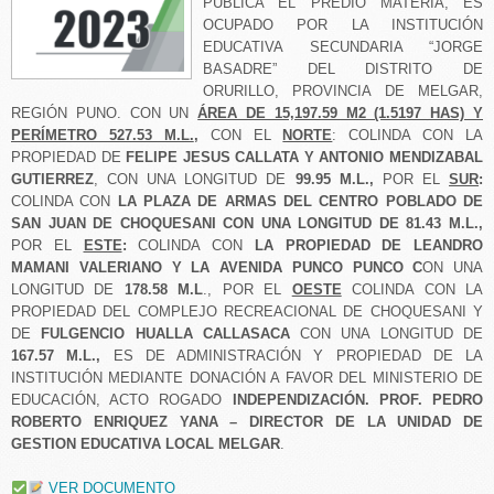
PÚBLICA EL PREDIO MATERIA, ES
OCUPADO POR LA INSTITUCIÓN
EDUCATIVA SECUNDARIA “JORGE
BASADRE” DEL DISTRITO DE
ORURILLO, PROVINCIA DE MELGAR,
REGIÓN PUNO. CON UN
ÁREA DE 15,197.59 M2 (1.5197 HAS) Y
PERÍMETRO 527.53 M.L.
,
CON EL
NORTE
: COLINDA CON LA
PROPIEDAD DE
FELIPE JESUS CALLATA Y ANTONIO MENDIZABAL
GUTIERREZ
, CON UNA LONGITUD DE
99.95 M.L.,
POR EL
SUR
:
COLINDA CON
LA PLAZA DE ARMAS DEL CENTRO POBLADO DE
SAN JUAN DE CHOQUESANI CON UNA LONGITUD DE 81.43 M.L.,
POR EL
ESTE
:
COLINDA CON
LA PROPIEDAD DE LEANDRO
MAMANI VALERIANO Y LA AVENIDA PUNCO PUNCO C
ON UNA
LONGITUD DE
178.58 M.L
., POR EL
OESTE
COLINDA CON LA
PROPIEDAD DEL COMPLEJO RECREACIONAL DE CHOQUESANI Y
DE
FULGENCIO HUALLA CALLASACA
CON UNA LONGITUD DE
167.57 M.L.,
ES DE ADMINISTRACIÓN Y PROPIEDAD DE LA
INSTITUCIÓN MEDIANTE DONACIÓN A FAVOR DEL MINISTERIO DE
EDUCACIÓN, ACTO ROGADO
INDEPENDIZACIÓN.
PROF. PEDRO
ROBERTO ENRIQUEZ YANA – DIRECTOR DE LA UNIDAD DE
GESTION EDUCATIVA LOCAL MELGAR
.
VER DOCUMENTO