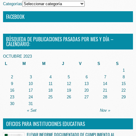
Categorías
FACEBOOK
BÚSQUEDA DE PUBLICACIONES PASADAS POR MES Y DÍA –
CALENDARIO:
OCTUBRE 2023
L
M
M
J
V
S
S
1
2
3
4
5
6
7
8
9
10
11
12
13
14
15
16
17
18
19
20
21
22
23
24
25
26
27
28
29
30
31
« Set
Nov »
OFICIOS PARA INSTITUCIONES EDUCATIVAS
ELEVAR INFORME DOCUMENTADO DE CUMPLIMIENTO AL