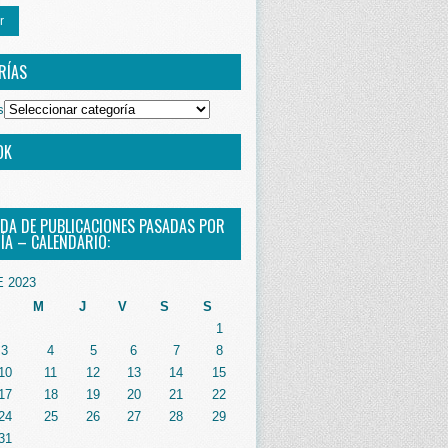
r
RÍAS
s
OK
DA DE PUBLICACIONES PASADAS POR
ÍA – CALENDARIO:
 2023
M
J
V
S
S
1
3
4
5
6
7
8
10
11
12
13
14
15
17
18
19
20
21
22
24
25
26
27
28
29
31