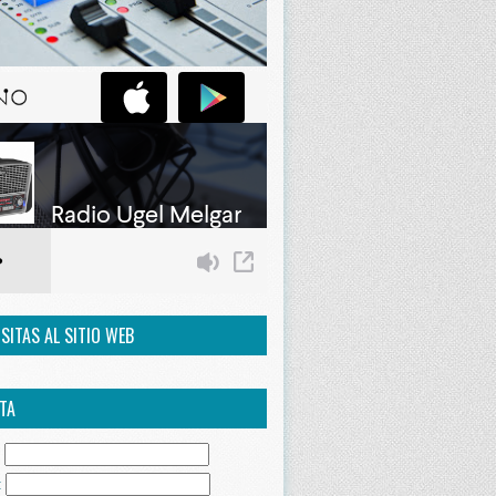
ISITAS AL SITIO WEB
TA
:
: