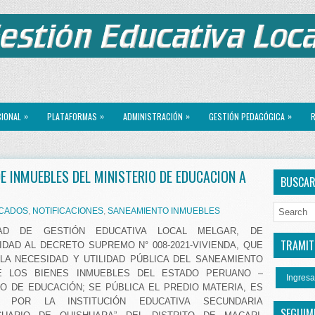
»
»
»
»
CIONAL
PLATAFORMAS
ADMINISTRACIÓN
GESTIÓN PEDAGÓGICA
R
E INMUEBLES DEL MINISTERIO DE EDUCACION A
BUSCA
CADOS
,
NOTIFICACIONES
,
SANEAMIENTO INMUEBLES
AD DE GESTIÓN EDUCATIVA LOCAL MELGAR, DE
TRAMITE
DAD AL DECRETO SUPREMO N° 008-2021-VIVIENDA, QUE
LA NECESIDAD Y UTILIDAD PÚBLICA DEL SANEAMIENTO
E LOS BIENES INMUEBLES DEL ESTADO PERUANO –
Ingresa
IO DE EDUCACIÓN; SE PÚBLICA EL PREDIO MATERIA, ES
 POR LA INSTITUCIÓN EDUCATIVA SECUNDARIA
SEGUIM