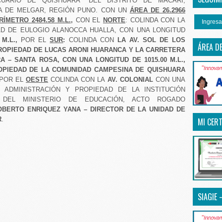
CUARIO DE QUISHUARA” DEL DISTRITO DE MACARI,
A DE MELGAR, REGIÓN PUNO. CON UN
ÁREA DE 26.2966
RÍMETRO 2484.58 M.L.
,
CON EL
NORTE
: COLINDA CON LA
Ingresa
D DE EULOGIO ALANOCCA HUALLA, CON UNA LONGITUD
8
M.L.,
POR EL
SUR
:
COLINDA CON
LA AV. SOL DE LOS
ÁREA D
ROPIEDAD DE LUCAS ARONI HUARANCA Y LA CARRETERA
A – SANTA ROSA, CON UNA LONGITUD DE 1015.00 M.L.,
OPIEDAD DE LA COMUNIDAD CAMPESINA DE QUISHUARA
 POR EL
OESTE
COLINDA CON LA
AV. COLONIAL
CON UNA
ADMINISTRACIÓN Y PROPIEDAD DE LA INSTITUCIÓN
 DEL MINISTERIO DE EDUCACIÓN, ACTO ROGADO
OBERTO ENRIQUEZ YANA – DIRECTOR DE LA UNIDAD DE
R
.
MI CERT
SIAGIE 