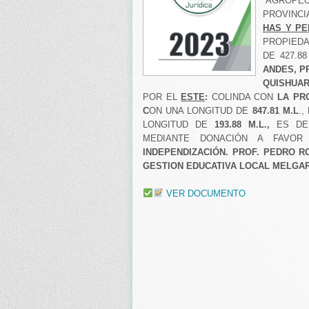
“AGROPE
PROVINCI
HAS Y PE
PROPIEDA
DE 427.8
ANDES, P
QUISHUAR
POR EL
ESTE
:
COLINDA CON
LA PR
C
ON UNA LONGITUD DE
847.81
M.L
.,
LONGITUD DE
193.88
M.L.,
ES DE 
MEDIANTE DONACIÓN A FAVOR
INDEPENDIZACIÓN.
PROF. PEDRO R
GESTION EDUCATIVA LOCAL MELGA
VER DOCUMENTO