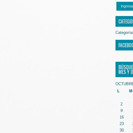
Ingresa
CATEGO
Categoría
FACEBO
BÚSQUE
MES Y D
OCTUBRE
L
M
2
9
16
23
30