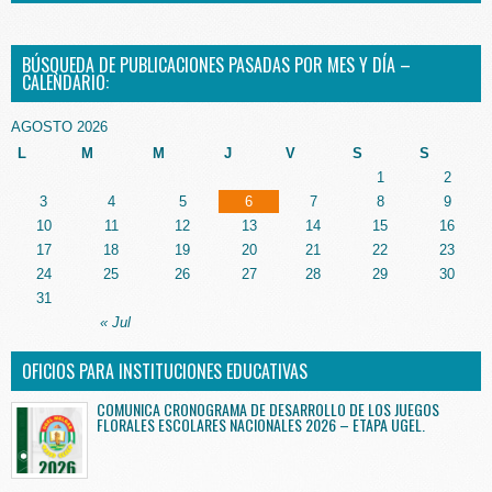
BÚSQUEDA DE PUBLICACIONES PASADAS POR MES Y DÍA –
CALENDARIO:
AGOSTO 2026
L
M
M
J
V
S
S
1
2
3
4
5
6
7
8
9
10
11
12
13
14
15
16
17
18
19
20
21
22
23
24
25
26
27
28
29
30
31
« Jul
OFICIOS PARA INSTITUCIONES EDUCATIVAS
COMUNICA CRONOGRAMA DE DESARROLLO DE LOS JUEGOS
FLORALES ESCOLARES NACIONALES 2026 – ETAPA UGEL.